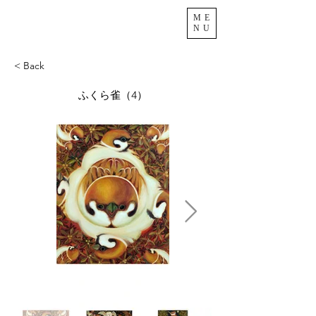
ME
NU
< Back
ふくら雀（4）