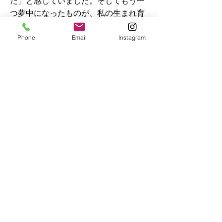
だ」と感じていました。そしてもう一
つ夢中になったものが、私の生まれ育
った島根県西部、石見地方も伝わる石
見神楽です。 神社の舞楽殿で大江山
Phone
Email
Instagram
の般若もやまたの大蛇の須佐之男も、
八調子といわれるアップテンポのリズ
ムを刻む太鼓と笛に合わせ回転し、次
第に演じても見物人も陶酔状態になっ
ていきます。 ふくら雀たちが、石見神
楽の音と物語のなかで永遠に回り続け
る。そして回転させるたびに形や色が
変化していく万華鏡のような世界を描
いてみたいと思いました。
Previous
Next
© 2025 Ushio Atsushi