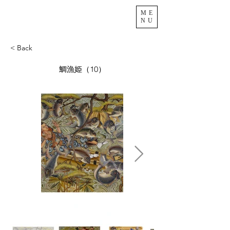
ME
NU
< Back
鯛漁姫（10）