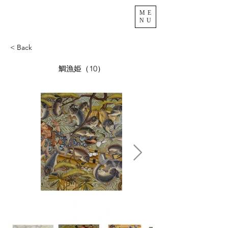
ME
NU
< Back
鯛漁姫（10）